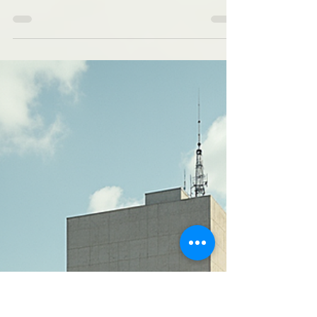
Todo sobre la inscripción
2026 en el CAECBA
La inscripción para el año 2026 en el Instituto
CAECBA representa una oportunidad única para
quienes desean formarse en ceremonial,
protocolo y cultura social con un enfoque
académico riguroso y profesional. En este
artículo, explicaré detalladamente todo lo que
necesitas saber para realizar tu inscripción, los
beneficios de estudiar en esta institución y
cómo aprovechar al máximo los servicios que
ofrece. Requisitos y proceso de inscripción para
2026 en CAECBA El proceso