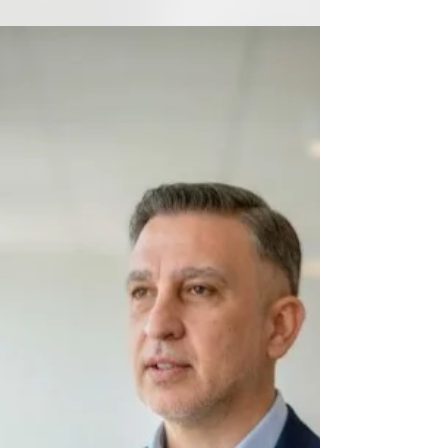
cultura social adquiere una relevancia
creciente, te invitamos a formarte en el más
prestigioso Intituto de Ceremonial y Protocolo
de Argentina. Seguidamente te comentamos los
pasos necesarios para acceder a esta
prestigiosa institución, que se ha consolidado
como un referente en el mundo
hispanohablante en la formación de profesional
de ceremonial y protocolo y disciplinas
conexas. Proceso de