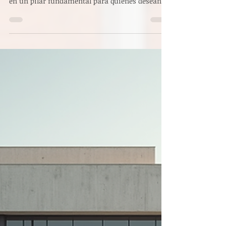
En el ámbito del ceremonial, protocolo y cultura
social, la formación especializada se convierte
en un pilar fundamental para quienes desean
destacar profesionalmente. En este contexto, el
Instituto CAECBA ha emergido como una
institución de referencia, cuyo prestigio y
calidad académica suscitan interés y, por
supuesto, diversas opiniones. A lo largo de este
artículo, compartiré una reflexión profunda y
detallada sobre las experiencias y valoraciones
que he podido recopilar,