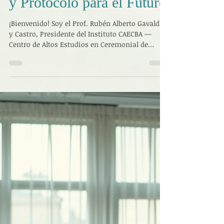
27 mar
3 min de lectura
Instituto CAECBA:
Formación en Ceremonial
y Protocolo para el Futuro
¡Bienvenido! Soy el Prof. Rubén Alberto Gavaldá
y Castro, Presidente del Instituto CAECBA —
Centro de Altos Estudios en Ceremonial de
Buenos Aires “General don Manuel Belgrano”.
Fundado en el año 2000, el CAECBA es la
institución educativa y cultural privada pionera
en la enseñanza, investigación y difusión del
ceremonial, el protocolo (social, oficial y
diplomático), la etiqueta, la cortesía, la
organización de eventos y disciplinas afines
como heráldica, genealogía, vexilol