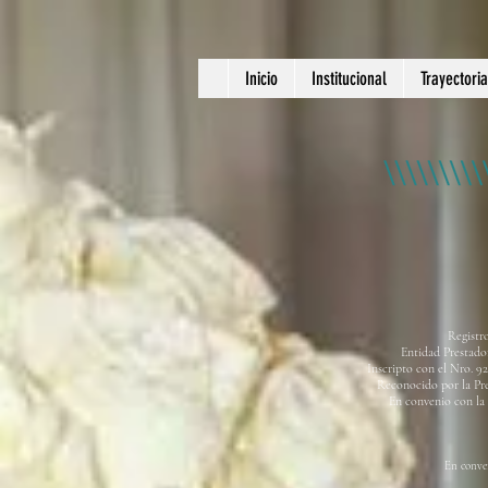
Inicio
Institucional
Trayectoria
Registr
Entidad Prestador
Inscripto con el Nro. 9
Reconocido por la Pre
En convenio con la
En conve