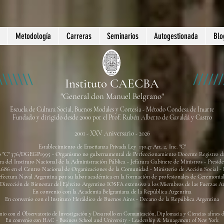
Metodología
Carreras
Seminarios
Autogestionada
Blo
Instituto CAECBA
"General don Manuel Belgrano"
Escuela de Cultura Social, Buenos Modales y Cortesía - Método Condesa de Ituarte
Fundado y dirigido desde 2000 por el Prof. Rubén Alberto de Gavaldá y Castro
2001 - XXV Aniversario - 2026
Establecimiento de Enseñanza Privada Ley 13047 Art. 2, Inc. "C"
o "C" 376/DGEGP1995 - Organismo no gubernamental de Perfe
ccionamiento Docente Registro d
a del Instituto Nacional de la Administración Pública - Jefatura Gabinete de Ministros - Presid
2.686 en el Centro Nacional de Organizaciones de la Comunidad - Ministerio de Acción Social - 
fectura Naval Argentina por su labor académica en la formación de profesionales de Ceremonial
 Dirección de Bienestar del Ejército Argentino IOSFA extensivo a los Miembros de las Fuerzas A
En convenio con la Academia Belgraniana de la República Argentina
En convenio con el Instituto Heráldico de Buenos Aires - Decano de la República Argentina
nio con el Observatorio de Investigación y Desarrollo en Comunicación, Diplomacia y Ciencias afines 
En convenio con HAC - Business School and University - Leadership & Management of New York