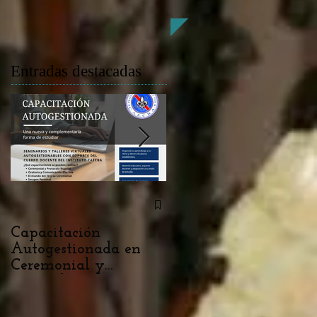
Entradas destacadas
Capacitación
Diploma Superior en
Autogestionada en
Genealogía, Heráldica
Ceremonial y
Vexilología,
Protocolo: Una Nueva
Diplomacia y Derech
Oportunidad de
Premial 2026 / 27
Aprendizaje