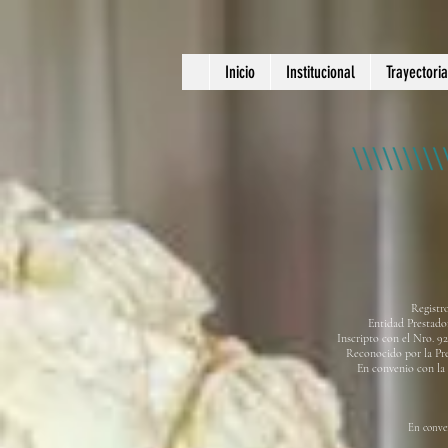
Inicio
Institucional
Trayectoria
Registr
Entidad Prestador
Inscripto con el Nro. 9
Reconocido por la Pre
En convenio con la
En conve