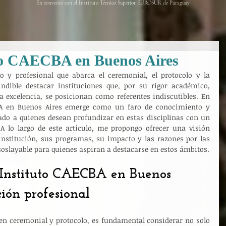
En convenio con el Instituto Técnico Superior EUROSUR de Paraguay
uto CAECBA en Buenos Aires
 y profesional que abarca el ceremonial, el protocolo y la 
indible destacar instituciones que, por su rigor académico, 
 excelencia, se posicionan como referentes indiscutibles. En 
CBA en Buenos Aires emerge como un faro de conocimiento y 
ado a quienes desean profundizar en estas disciplinas con un 
 A lo largo de este artículo, me propongo ofrecer una visión 
 institución, sus programas, su impacto y las razones por las 
oslayable para quienes aspiran a destacarse en estos ámbitos.
 Instituto CAECBA en Buenos 
ión profesional
n ceremonial y protocolo, es fundamental considerar no solo 