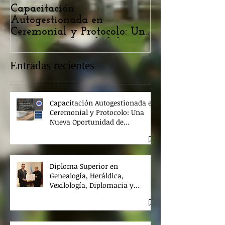
Capacitación
Diploma Super
Autogestionada en
Genealogía, He
Ceremonial y Protocolo: Una
Vexilología, D
Nueva Oportunidad de
Derecho Premia
Aprendizaje
Entradas recientes
Capacitación Autogestionada en
Ceremonial y Protocolo: Una
Nueva Oportunidad de
Aprendizaje
Diploma Superior en
Genealogía, Heráldica,
Vexilología, Diplomacia y
Derecho Premial 2026 / 27