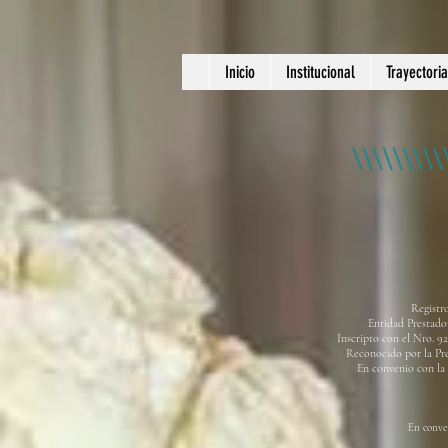
Inicio
Institucional
Trayectoria
Registr
Entidad Prestador
Inscripto con el Nro. 9
Reconocido por la Pre
En convenio con la
En conve