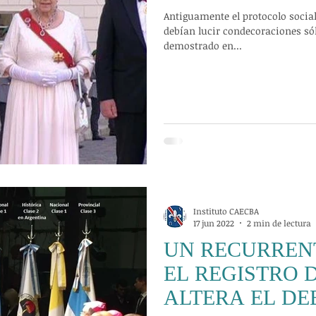
Antiguamente el protocolo social
debían lucir condecoraciones só
demostrado en...
Instituto CAECBA
17 jun 2022
2 min de lectura
UN RECURREN
EL REGISTRO 
ALTERA EL DE