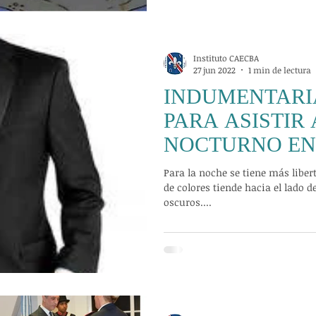
Instituto CAECBA
27 jun 2022
1 min de lectura
INDUMENTARI
PARA ASISTIR
NOCTURNO EN
CERRADO
Para la noche se tiene más liberta
de colores tiende hacia el lado d
oscuros....