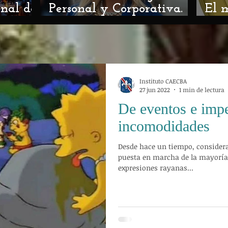
onal de
Personal y Corporativa.
El 
Asesor de Imagen ciclo
Itua
2026
Instituto CAECBA
27 jun 2022
1 min de lectura
De eventos e imp
incomodidades
Desde hace un tiempo, considerab
puesta en marcha de la mayoría 
expresiones rayanas...