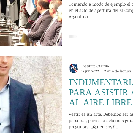
PROTOCOLO V
Tomando a modo de ejemplo el di
en el acto de apertura del XI Co
Argentino...
Instituto CAECBA
12 jun 2022
2 min de lectura
INDUMENTARI
PARA ASISTIR
AL AIRE LIBR
Vestir es un arte. Debemos ser 
personal, para ello debemos guia
preguntas: ¿Quién soy?...