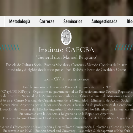
Metodología
Carreras
Seminarios
Autogestionada
Blo
Instituto CAECBA
"General don Manuel Belgrano"
Escuela de Cultura Social, Buenos Modales y Cortesía - Método Condesa de Ituarte
Fundado y dirigido desde 2000 por el Prof. Rubén Alberto de Gavaldá y Castro
2001 - XXV Aniversario - 2026
Establecimiento de Enseñanza Privada Ley 13047 Art. 2, Inc. "C"
o "C" 376/DGEGP1995 - Organismo no gubernamental de Perfe
ccionamiento Docente Registro d
a del Instituto Nacional de la Administración Pública - Jefatura Gabinete de Ministros - Presid
2.686 en el Centro Nacional de Organizaciones de la Comunidad - Ministerio de Acción Social - 
fectura Naval Argentina por su labor académica en la formación de profesionales de Ceremonial
 Dirección de Bienestar del Ejército Argentino IOSFA extensivo a los Miembros de las Fuerzas A
En convenio con la Academia Belgraniana de la República Argentina
En convenio con el Instituto Heráldico de Buenos Aires - Decano de la República Argentina
nio con el Observatorio de Investigación y Desarrollo en Comunicación, Diplomacia y Ciencias afines 
En convenio con HAC - Business School and University - Leadership & Management of New York