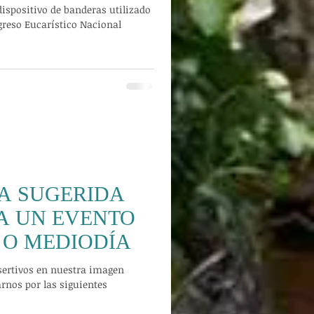
EXILOLOGICO.
spositivo de banderas utilizado
ngreso Eucarístico Nacional
A SUGERIDA
 A UN EVENTO
E O MEDIODÍA
asertivos en nuestra imagen
rnos por las siguientes