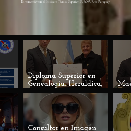
En convenio con el Instituto Técnico Superior EUROSUR de Paraguay
Diploma Superior en
n
Genealogía, Heráldica,
Mae
colo:
Vexilología, Diplomacia
Pro
unidad
y Derecho Premial 2026
/ 27
Consultor en Imagen