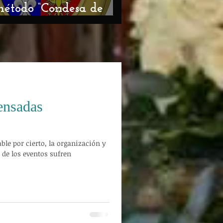
método “Condesa de
rte”
ensadas
le por cierto, la organización y
de los eventos sufren